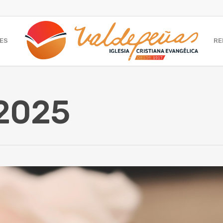
ES
RE
2025