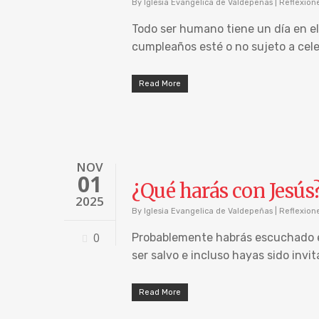
By
Iglesia Evangelica de Valdepeñas
|
Reflexion
Todo ser humano tiene un día en el
cumpleaños esté o no sujeto a celeb
Read More
NOV
01
¿Qué harás con Jesús
2025
By
Iglesia Evangelica de Valdepeñas
|
Reflexion
0
Probablemente habrás escuchado en
ser salvo e incluso hayas sido invi
Read More