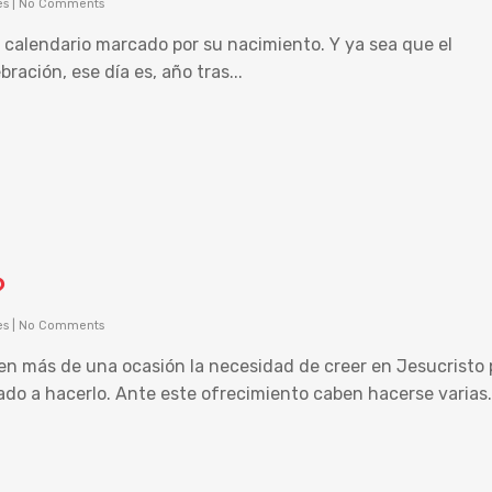
es
|
No Comments
 calendario marcado por su nacimiento. Y ya sea que el
ración, ese día es, año tras...
?
es
|
No Comments
 más de una ocasión la necesidad de creer en Jesucristo 
tado a hacerlo. Ante este ofrecimiento caben hacerse varias.